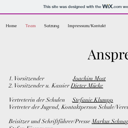
This site was designed with the
.com
web
Home
Team
Satzung
Impressum/Kontakt
Anspr
1. Vorsitzender
Joachim Most
2. Vorsitzender u. Kassier
Dieter Mücke
Vertreterin der Schulen
Stefanie Klumpp
Vertreter der Jugend, Kontaktperson Schule/Ver
Beisitzer und Schriftführer/Presse
Markus Schna